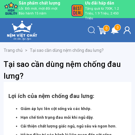
Ưu đãi hấp dẫn
Trải nghiệm tuyệt
Tặng quà từ 700K, 1.2
vời
Triệu, 1.9 Triệu, 2.450
3 đêm nằm thử. Đổi trả
Triệu
nếu không thích
0
0
Trang chủ
>
Tại sao cần dùng nệm chống đau lưng?
Tại sao cần dùng nệm chống đau
lưng?
Lợi ích của nệm chống đau lưng:
Giảm áp lực lên cột sống và các khớp.
Hạn chế tình trạng đau mỏi khi ngủ dậy.
Cải thiện chất lượng giấc ngủ, ngủ sâu và ngon hơn.
Hỗ trợ điều trị các bệnh lý liên quan đến cột sống.