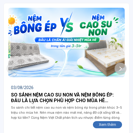
03/08/2026
SO SÁNH NỆM CAO SU NON VÀ NỆM BÔNG ÉP:
ĐÂU LÀ LỰA CHỌN PHÙ HỢP CHO MÙA HÈ
TRONG TẦM GIÁ 3–5 TRIỆU?
So sánh chi tiết nệm cao su non và nệm bông ép trong phân khúc 3–5
triệu cho mùa hè. Nên mua nệm nào mát mẻ, nâng đỡ cột sống tốt và
hợp túi tiền? Cùng Nệm Việt Chất phân tích ưu nhược điểm từng dòng
nệm để chọn sản phẩm phù hợp nhất!
Xem thêm