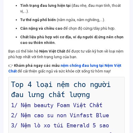
Tình trạng đau lưng hiện tại
(đau nhẹ, đau mạn tính, thoát
vị,...).
Tư thế ngủ phổ biến
(nằm ngửa, nằm nghiêng,...).
Cân nặng và chiều cao
để chọn độ cứng/dày phù hợp.
Chất liệu phù hợp với cơ địa, ví dụ người dị ứng nên chọn
cao su thiên nhiên.
Bạn có thể liên hệ
Nệm Việt Chất
để được tư vấn kỹ hơn về loại nệm
phù hợp nhất với tình trạng lưng của bạn.
👉
Khám phá ngay các mẫu
nệm chống đau lưng tại Nệm Việt
Chất
để cải thiện giấc ngủ và sức khỏe cột sống từ hôm nay!
Top 4 loại nệm cho người 
đau lưng chất lượng
1/ 
Nệm beauty Foam
 Việt Chất
2/ 
Nệm cao su non Vinfast Blue
3/ 
Nệm lò xo túi Emerald 5 sao