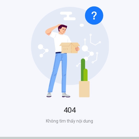
Cơ sở 3
- Nệm Việt Chất
386 Nguyễn Hữu Thọ, P. Cẩm Lệ, TP. Đà Nẵng
0905678143
Cơ sở 4
- Nệm Việt Chất
569 Điện Biên Phủ, P. Thanh Khê, TP.Đà Nẵng
0905678143