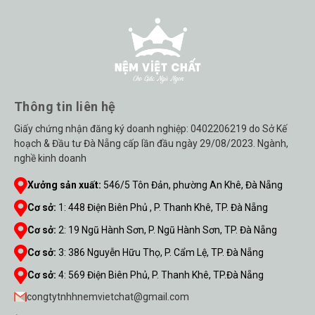
Thông tin liên hệ
Giấy chứng nhận đăng ký doanh nghiệp: 0402206219 do Sở Kế
hoạch & Đầu tư Đà Nẵng cấp lần đầu ngày 29/08/2023. Ngành,
nghề kinh doanh
Xưởng sản xuất:
546/5 Tôn Đản, phường An Khê, Đà Nẵng
Cơ sở:
1
:
448 Điện Biên Phủ , P. Thanh Khê, TP. Đà Nẵng
Cơ sở:
2
:
19 Ngũ Hành Sơn, P. Ngũ Hành Sơn, TP. Đà Nẵng
Cơ sở:
3
:
386 Nguyễn Hữu Thọ, P. Cẩm Lệ, TP. Đà Nẵng
Cơ sở:
4
:
569 Điện Biên Phủ, P. Thanh Khê, TP.Đà Nẵng
congtytnhhnemvietchat@gmail.com