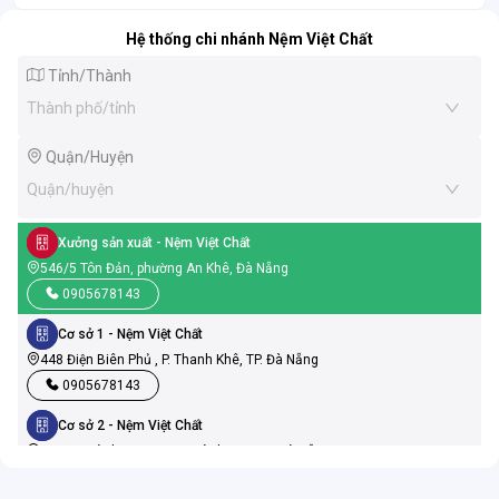
Hệ thống chi nhánh Nệm Việt Chất
Tỉnh/Thành
Thành phố/tỉnh
Quận/Huyện
Quận/huyện
Xưởng sản xuất
- Nệm Việt Chất
546/5 Tôn Đản, phường An Khê, Đà Nẵng
0905678143
Cơ sở 1
- Nệm Việt Chất
448 Điện Biên Phủ , P. Thanh Khê, TP. Đà Nẵng
0905678143
Cơ sở 2
- Nệm Việt Chất
19 Ngũ Hành Sơn, P. Ngũ Hành Sơn, TP. Đà Nẵng
0905678143