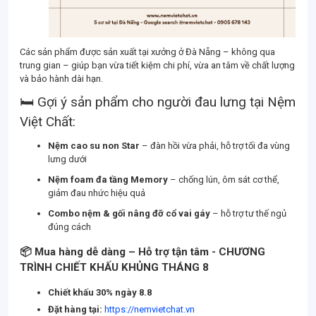
Các sản phẩm được sản xuất tại xưởng ở Đà Nẵng – không qua
trung gian – giúp bạn vừa tiết kiệm chi phí, vừa an tâm về chất lượng
và bảo hành dài hạn.
🛏️ Gợi ý sản phẩm cho người đau lưng tại Nệm
Việt Chất:
Nệm cao su non Star
– đàn hồi vừa phải, hỗ trợ tối đa vùng
lưng dưới
Nệm foam đa tầng Memory
– chống lún, ôm sát cơ thể,
giảm đau nhức hiệu quả
Combo nệm & gối nâng đỡ cổ vai gáy
– hỗ trợ tư thế ngủ
đúng cách
📦 Mua hàng dễ dàng – Hỗ trợ tận tâm - CHƯƠNG
TRÌNH CHIẾT KHẤU KHỦNG THÁNG 8
Chiết khấu 30% ngày 8.8
Đặt hàng tại:
https://nemvietchat.vn