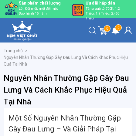
Sản phẩm chất lượng
Ưu đãi hấp dẫn
Lỗi: Đổi mới, một đổi một
Tặng quà từ 700K, 1.2
Bảo hành 15 năm
Triệu, 1.9 Triệu, 2.450
Triệu
0
0
Trang chủ
>
Nguyên Nhân Thường Gặp Gây Đau Lưng Và Cách Khắc Phục Hiệu
Quả Tại Nhà
Nguyên Nhân Thường Gặp Gây Đau
Lưng Và Cách Khắc Phục Hiệu Quả
Tại Nhà
Một Số Nguyên Nhân Thường Gặp
Gây Đau Lưng – Và Giải Pháp Tại