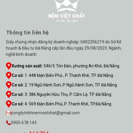
Thông tin liên hệ
Giấy chứng nhận đăng ký doanh nghiệp: 0402206219 do Sở Kế
hoạch & Đầu tư Đà Nẵng cấp lần đầu ngày 29/08/2023. Ngành,
nghề kinh doanh
Xưởng sản xuất:
546/5 Tôn Đản, phường An Khê, Đà Nẵng
Cơ sở:
1
:
448 Điện Biên Phủ , P. Thanh Khê, TP. Đà Nẵng
Cơ sở:
2
:
19 Ngũ Hành Sơn, P. Ngũ Hành Sơn, TP. Đà Nẵng
Cơ sở:
3
:
386 Nguyễn Hữu Thọ, P. Cẩm Lệ, TP. Đà Nẵng
Cơ sở:
4
:
569 Điện Biên Phủ, P. Thanh Khê, TP.Đà Nẵng
congtytnhhnemvietchat@gmail.com
0905 678 143