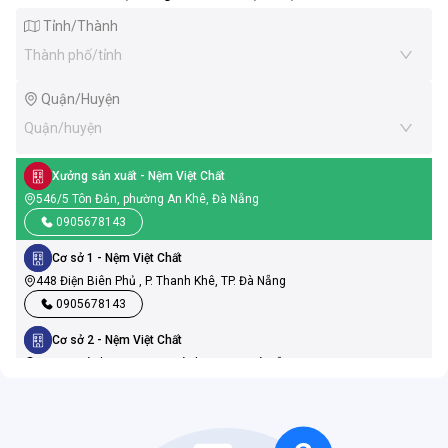
Tỉnh/Thành
Thành phố/tỉnh
Quận/Huyện
Quận/huyện
Xưởng sản xuất
- Nệm Việt Chất
546/5 Tôn Đản, phường An Khê, Đà Nẵng
0905678143
Cơ sở 1
- Nệm Việt Chất
448 Điện Biên Phủ , P. Thanh Khê, TP. Đà Nẵng
0905678143
Cơ sở 2
- Nệm Việt Chất
19 Ngũ Hành Sơn, P. Ngũ Hành Sơn, TP. Đà Nẵng
0905678143
Cơ sở 3
- Nệm Việt Chất
386 Nguyễn Hữu Thọ, P. Cẩm Lệ, TP. Đà Nẵng