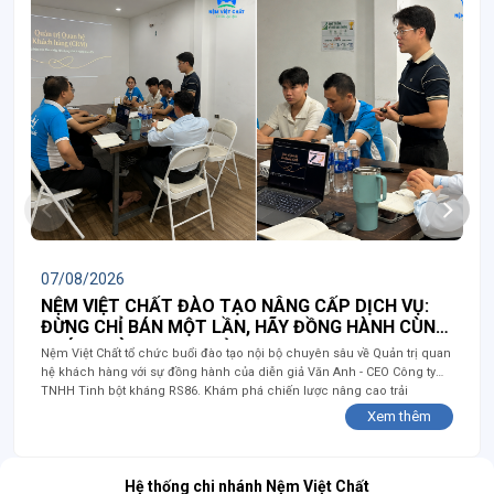
07/08/2026
NỆM VIỆT CHẤT ĐÀO TẠO NÂNG CẤP DỊCH VỤ:
ĐỪNG CHỈ BÁN MỘT LẦN, HÃY ĐỒNG HÀNH CÙNG
KHÁCH HÀNG TRỌN ĐỜI
Nệm Việt Chất tổ chức buổi đào tạo nội bộ chuyên sâu về Quản trị quan
hệ khách hàng với sự đồng hành của diễn giả Văn Anh - CEO Công ty
TNHH Tinh bột kháng RS86. Khám phá chiến lược nâng cao trải
nghiệm dịch vụ và đồng hành trọn đời cùng khách hàng!
Xem thêm
Hệ thống chi nhánh Nệm Việt Chất