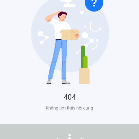
0905678143
Cơ sở 4
- Nệm Việt Chất
569 Điện Biên Phủ, P. Thanh Khê, TP.Đà Nẵng
0905678143