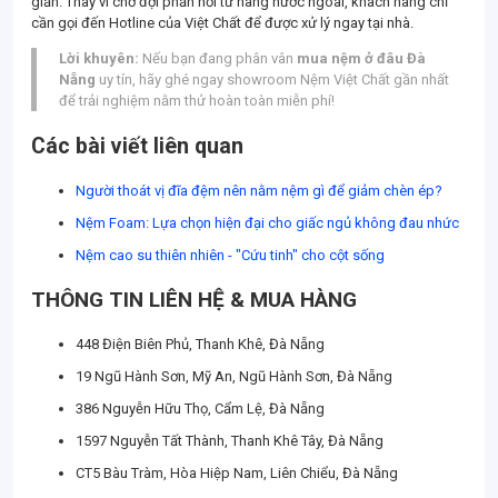
giản. Thay vì chờ đợi phản hồi từ hãng nước ngoài, khách hàng chỉ
cần gọi đến Hotline của Việt Chất để được xử lý ngay tại nhà.
Lời khuyên:
Nếu bạn đang phân vân
mua nệm ở đâu Đà
Nẵng
uy tín, hãy ghé ngay showroom Nệm Việt Chất gần nhất
để trải nghiệm nằm thử hoàn toàn miễn phí!
Các bài viết liên quan
Người thoát vị đĩa đệm nên nằm nệm gì để giảm chèn ép?
Nệm Foam: Lựa chọn hiện đại cho giấc ngủ không đau nhức
Nệm cao su thiên nhiên - "Cứu tinh" cho cột sống
THÔNG TIN LIÊN HỆ & MUA HÀNG
448 Điện Biên Phủ, Thanh Khê, Đà Nẵng
19 Ngũ Hành Sơn, Mỹ An, Ngũ Hành Sơn, Đà Nẵng
386 Nguyễn Hữu Thọ, Cẩm Lệ, Đà Nẵng
1597 Nguyễn Tất Thành, Thanh Khê Tây, Đà Nẵng
CT5 Bàu Tràm, Hòa Hiệp Nam, Liên Chiểu, Đà Nẵng