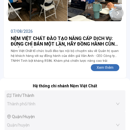
07/08/2026
NỆM VIỆT CHẤT ĐÀO TẠO NÂNG CẤP DỊCH VỤ:
ĐỪNG CHỈ BÁN MỘT LẦN, HÃY ĐỒNG HÀNH CÙNG
KHÁCH HÀNG TRỌN ĐỜI
Nệm Việt Chất tổ chức buổi đào tạo nội bộ chuyên sâu về Quản trị quan
hệ khách hàng với sự đồng hành của diễn giả Văn Anh - CEO Công ty
TNHH Tinh bột kháng RS86. Khám phá chiến lược nâng cao trải
nghiệm dịch vụ và đồng hành trọn đời cùng khách hàng!
Xem thêm
Hệ thống chi nhánh Nệm Việt Chất
Tỉnh/Thành
Thành phố/tỉnh
Quận/Huyện
Quận/huyện