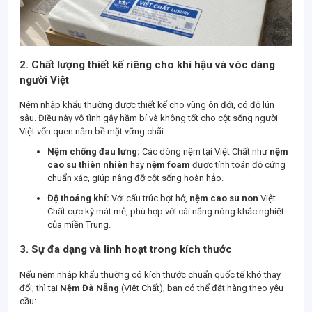
2. Chất lượng thiết kế riêng cho khí hậu và vóc dáng
người Việt
Nệm nhập khẩu thường được thiết kế cho vùng ôn đới, có độ lún
sâu. Điều này vô tình gây hầm bí và không tốt cho cột sống người
Việt vốn quen nằm bề mặt vững chãi.
Nệm chống đau lưng:
Các dòng nệm tại Việt Chất như
nệm
cao su thiên nhiên
hay
nệm foam
được tính toán độ cứng
chuẩn xác, giúp nâng đỡ cột sống hoàn hảo.
Độ thoáng khí:
Với cấu trúc bọt hở,
nệm cao su non
Việt
Chất cực kỳ mát mẻ, phù hợp với cái nắng nóng khắc nghiệt
của miền Trung.
3. Sự đa dạng và linh hoạt trong kích thước
Nếu nệm nhập khẩu thường có kích thước chuẩn quốc tế khó thay
đổi, thì tại
Nệm Đà Nẵng
(Việt Chất), bạn có thể đặt hàng theo yêu
cầu: