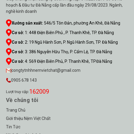
hoạch & Đầu tư Đà Nẵng cấp lần đầu ngày 29/08/2023. Ngành,
nghề kinh doanh
Xưởng sản xuất:
546/5 Tôn Đản, phường An Khê, Đà Nẵng
Cơ sở:
1
:
448 Điện Biên Phủ , P. Thanh Khê, TP. Đà Nẵng
Cơ sở:
2
:
19 Ngũ Hành Sơn, P. Ngũ Hành Sơn, TP. Đà Nẵng
Cơ sở:
3
:
386 Nguyễn Hữu Thọ, P. Cẩm Lệ, TP. Đà Nẵng
Cơ sở:
4
:
569 Điện Biên Phủ, P. Thanh Khê, TP.Đà Nẵng
congtytnhhnemvietchat@gmail.com
0905 678 143
162009
Lượt truy cập:
Về chúng tôi
Trang Chủ
Giới thiệu Nệm Việt Chất
Tin Tức