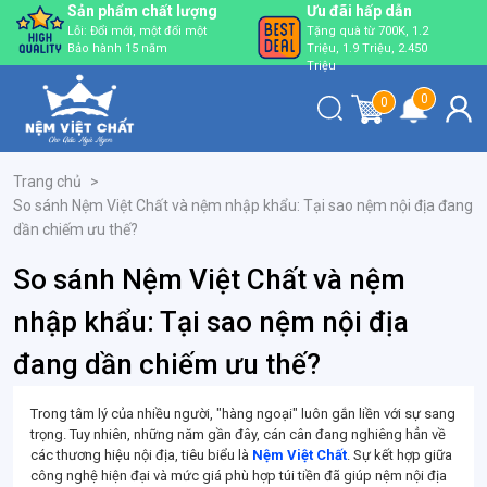
Sản phẩm chất lượng
Ưu đãi hấp dẫn
Lỗi: Đổi mới, một đổi một
Tặng quà từ 700K, 1.2
Bảo hành 15 năm
Triệu, 1.9 Triệu, 2.450
Triệu
0
0
Trang chủ
>
So sánh Nệm Việt Chất và nệm nhập khẩu: Tại sao nệm nội địa đang
dần chiếm ưu thế?
So sánh Nệm Việt Chất và nệm
nhập khẩu: Tại sao nệm nội địa
đang dần chiếm ưu thế?
Trong tâm lý của nhiều người, "hàng ngoại" luôn gắn liền với sự sang
trọng. Tuy nhiên, những năm gần đây, cán cân đang nghiêng hẳn về
các thương hiệu nội địa, tiêu biểu là
Nệm Việt Chất
. Sự kết hợp giữa
công nghệ hiện đại và mức giá phù hợp túi tiền đã giúp nệm nội địa