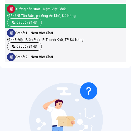
Xưởng sản xuất
- Nệm Việt Chất
546/5 Tôn Đản, phường An Khê, Đà Nẵng
0905678143
Cơ sở 1
- Nệm Việt Chất
448 Điện Biên Phủ , P. Thanh Khê, TP. Đà Nẵng
0905678143
Cơ sở 2
- Nệm Việt Chất
19 Ngũ Hành Sơn, P. Ngũ Hành Sơn, TP. Đà Nẵng
0905678143
Cơ sở 3
- Nệm Việt Chất
386 Nguyễn Hữu Thọ, P. Cẩm Lệ, TP. Đà Nẵng
0905678143
Cơ sở 4
- Nệm Việt Chất
569 Điện Biên Phủ, P. Thanh Khê, TP.Đà Nẵng
0905678143