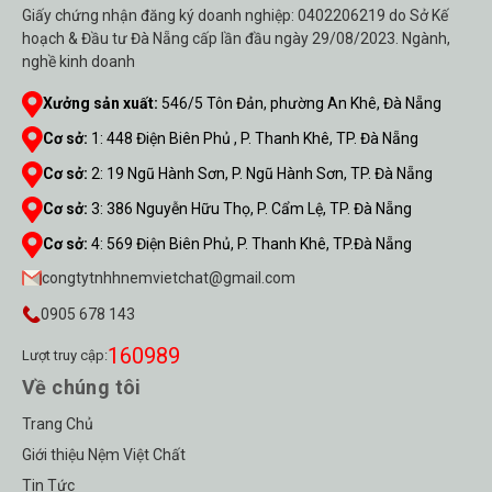
Giấy chứng nhận đăng ký doanh nghiệp: 0402206219 do Sở Kế
hoạch & Đầu tư Đà Nẵng cấp lần đầu ngày 29/08/2023. Ngành,
nghề kinh doanh
Xưởng sản xuất:
546/5 Tôn Đản, phường An Khê, Đà Nẵng
Cơ sở:
1
:
448 Điện Biên Phủ , P. Thanh Khê, TP. Đà Nẵng
Cơ sở:
2
:
19 Ngũ Hành Sơn, P. Ngũ Hành Sơn, TP. Đà Nẵng
Cơ sở:
3
:
386 Nguyễn Hữu Thọ, P. Cẩm Lệ, TP. Đà Nẵng
Cơ sở:
4
:
569 Điện Biên Phủ, P. Thanh Khê, TP.Đà Nẵng
congtytnhhnemvietchat@gmail.com
0905 678 143
160989
Lượt truy cập:
Về chúng tôi
Trang Chủ
Giới thiệu Nệm Việt Chất
Tin Tức