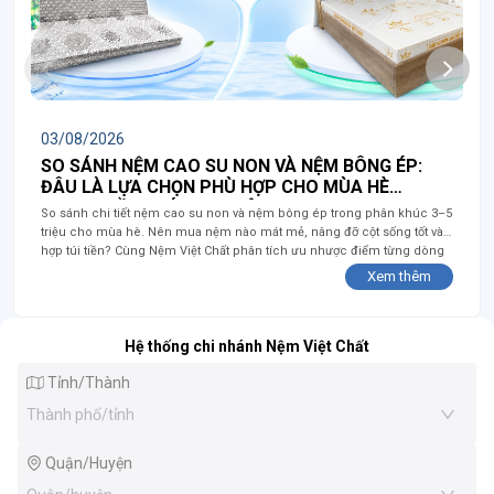
03/08/2026
SO SÁNH NỆM CAO SU NON VÀ NỆM BÔNG ÉP:
ĐÂU LÀ LỰA CHỌN PHÙ HỢP CHO MÙA HÈ
TRONG TẦM GIÁ 3–5 TRIỆU?
So sánh chi tiết nệm cao su non và nệm bông ép trong phân khúc 3–5
triệu cho mùa hè. Nên mua nệm nào mát mẻ, nâng đỡ cột sống tốt và
hợp túi tiền? Cùng Nệm Việt Chất phân tích ưu nhược điểm từng dòng
nệm để chọn sản phẩm phù hợp nhất!
Xem thêm
Hệ thống chi nhánh Nệm Việt Chất
Tỉnh/Thành
Thành phố/tỉnh
Quận/Huyện