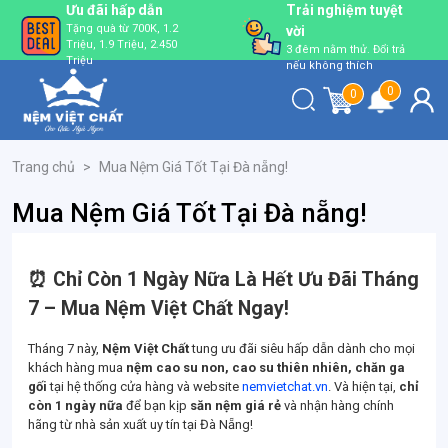
lượng
Ưu đãi hấp dẫn
Trải nghiệm tuyệ
i một
Tặng quà từ 700K, 1.2
vời
Triệu, 1.9 Triệu, 2.450
3 đêm nằm thử. Đổi t
Triệu
nếu không thích
0
0
Trang chủ
>
Mua Nệm Giá Tốt Tại Đà nẵng!
Mua Nệm Giá Tốt Tại Đà nẵng!
⏰ Chỉ Còn 1 Ngày Nữa Là Hết Ưu Đãi Tháng
7 – Mua Nệm Việt Chất Ngay!
Tháng 7 này,
Nệm Việt Chất
tung ưu đãi siêu hấp dẫn dành cho mọi
khách hàng mua
nệm cao su non, cao su thiên nhiên, chăn ga
gối
tại hệ thống cửa hàng và website
nemvietchat.vn
. Và hiện tại,
chỉ
còn 1 ngày nữa
để bạn kịp
săn nệm giá rẻ
và nhận hàng chính
hãng từ nhà sản xuất uy tín tại Đà Nẵng!