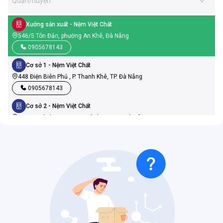
Quận/huyện
Xưởng sản xuất
- Nệm Việt Chất
546/5 Tôn Đản, phường An Khê, Đà Nẵng
0905678143
Cơ sở 1
- Nệm Việt Chất
448 Điện Biên Phủ , P. Thanh Khê, TP. Đà Nẵng
0905678143
Cơ sở 2
- Nệm Việt Chất
19 Ngũ Hành Sơn, P. Ngũ Hành Sơn, TP. Đà Nẵng
0905678143
Cơ sở 3
- Nệm Việt Chất
386 Nguyễn Hữu Thọ, P. Cẩm Lệ, TP. Đà Nẵng
0905678143
Cơ sở 4
- Nệm Việt Chất
569 Điện Biên Phủ, P. Thanh Khê, TP.Đà Nẵng
0905678143