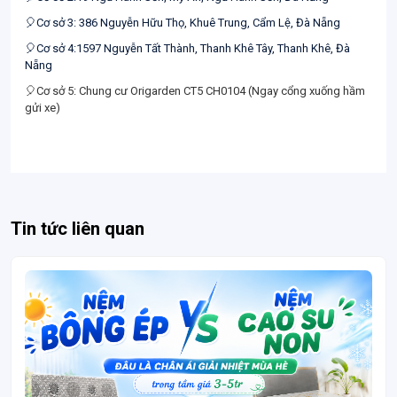
🎈Cơ sở 3: 386 Nguyễn Hữu Thọ, Khuê Trung, Cẩm Lệ, Đà Nẵng
🎈Cơ sở 4:1597 Nguyễn Tất Thành, Thanh Khê Tây, Thanh Khê, Đà
Nẵng
🎈Cơ sở 5: Chung cư Origarden CT5 CH0104 (Ngay cổng xuống hầm
gửi xe)
Tin tức liên quan