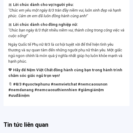
🎀
Lời chúc dành cho vợ/người yêu:
"Chúc em yêu một ngày 8/3 tràn đầy niềm vui, luôn xinh đẹp và hạnh
phúc. Cảm ơn em đã luôn đồng hành cùng anh!"
🎀
Lời chúc dành cho đồng nghiệp nữ:
"Chúc bạn ngày 8/3 thật nhiều niềm vui, thành công trong công việc và
cuộc sống!"
Ngày Quốc tế Phụ nữ 8/3 là cơ hội tuyệt vời để thể hiện tình yêu
thương và sự quan tâm đến những người phụ nữ thân yêu. Một giấc
ngủ ngon chính là món quà ý nghĩa nhất giúp họ luôn khỏe mạnh và
hạnh phúc.
💖
Hãy để Nệm Việt Chất đồng hành cùng bạn trong hành trình
chăm sóc giấc ngủ trọn vẹn!
🔖
#8/3 #quoctephunu #nemvietchat #nemcaosunon
#nemdanang #nemcaosuthiennhien #giảmgiánệm
#ưuđãinệm
Tin tức liên quan