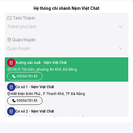
Hệ thống chi nhánh Nệm Việt Chất
Tỉnh/Thành
Thành phố/tỉnh
Quận/Huyện
Quận/huyện
Xưởng sản xuất
- Nệm Việt Chất
546/5 Tôn Đản, phường An Khê, Đà Nẵng
0905678143
Cơ sở 1
- Nệm Việt Chất
448 Điện Biên Phủ , P. Thanh Khê, TP. Đà Nẵng
0905678143
Cơ sở 2
- Nệm Việt Chất
19 Ngũ Hành Sơn, P. Ngũ Hành Sơn, TP. Đà Nẵng
0905678143