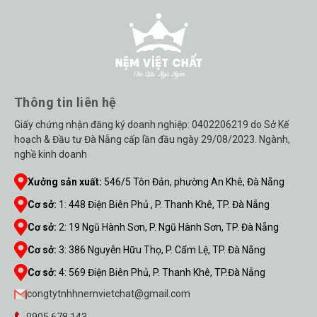
Thông tin liên hệ
Giấy chứng nhận đăng ký doanh nghiệp: 0402206219 do Sở Kế
hoạch & Đầu tư Đà Nẵng cấp lần đầu ngày 29/08/2023. Ngành,
nghề kinh doanh
Xưởng sản xuất:
546/5 Tôn Đản, phường An Khê, Đà Nẵng
Cơ sở:
1
:
448 Điện Biên Phủ , P. Thanh Khê, TP. Đà Nẵng
Cơ sở:
2
:
19 Ngũ Hành Sơn, P. Ngũ Hành Sơn, TP. Đà Nẵng
Cơ sở:
3
:
386 Nguyễn Hữu Thọ, P. Cẩm Lệ, TP. Đà Nẵng
Cơ sở:
4
:
569 Điện Biên Phủ, P. Thanh Khê, TP.Đà Nẵng
congtytnhhnemvietchat@gmail.com