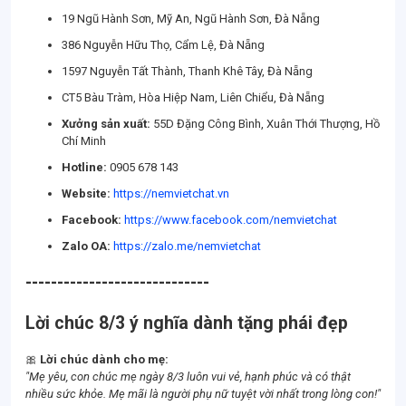
19 Ngũ Hành Sơn, Mỹ An, Ngũ Hành Sơn, Đà Nẵng
386 Nguyễn Hữu Thọ, Cẩm Lệ, Đà Nẵng
1597 Nguyễn Tất Thành, Thanh Khê Tây, Đà Nẵng
CT5 Bàu Tràm, Hòa Hiệp Nam, Liên Chiểu, Đà Nẵng
Xưởng sản xuất:
55D Đặng Công Bình, Xuân Thới Thượng, Hồ
Chí Minh
Hotline:
0905 678 143
Website:
https://nemvietchat.vn
Facebook:
https://www.facebook.com/nemvietchat
Zalo OA:
https://zalo.me/nemvietchat
-----------------------------
Lời chúc 8/3 ý nghĩa dành tặng phái đẹp
🎀
Lời chúc dành cho mẹ:
"Mẹ yêu, con chúc mẹ ngày 8/3 luôn vui vẻ, hạnh phúc và có thật
nhiều sức khỏe. Mẹ mãi là người phụ nữ tuyệt vời nhất trong lòng con!"