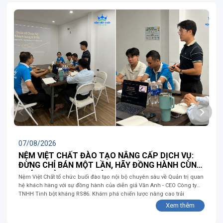
07/08/2026
NỆM VIỆT CHẤT ĐÀO TẠO NÂNG CẤP DỊCH VỤ:
ĐỪNG CHỈ BÁN MỘT LẦN, HÃY ĐỒNG HÀNH CÙNG
KHÁCH HÀNG TRỌN ĐỜI
Nệm Việt Chất tổ chức buổi đào tạo nội bộ chuyên sâu về Quản trị quan
hệ khách hàng với sự đồng hành của diễn giả Văn Anh - CEO Công ty
TNHH Tinh bột kháng RS86. Khám phá chiến lược nâng cao trải
nghiệm dịch vụ và đồng hành trọn đời cùng khách hàng!
Xem thêm