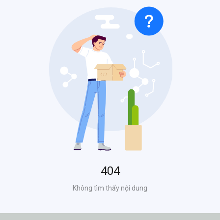
Cơ sở 3
- Nệm Việt Chất
386 Nguyễn Hữu Thọ, P. Cẩm Lệ, TP. Đà Nẵng
0905678143
Cơ sở 4
- Nệm Việt Chất
569 Điện Biên Phủ, P. Thanh Khê, TP.Đà Nẵng
0905678143