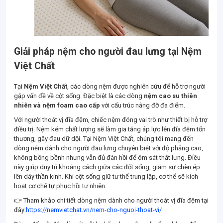
Giải pháp nệm cho người đau lưng tại Nệm
Việt Chất
Tại
Nệm Việt Chất
, các dòng nệm được nghiên cứu để hỗ trợ người
gặp vấn đề về cột sống. Đặc biệt là các dòng
nệm cao su thiên
nhiên và nệm foam cao cấp
với cấu trúc nâng đỡ đa điểm.
Với người thoát vị đĩa đệm, chiếc nệm đóng vai trò như thiết bị hỗ trợ
điều trị. Nệm kém chất lượng sẽ làm gia tăng áp lực lên đĩa đệm tổn
thương, gây đau dữ dội. Tại Nệm Việt Chất, chúng tôi mang đến
dòng nệm dành cho người đau lưng chuyên biệt với độ phẳng cao,
không bồng bềnh nhưng vẫn đủ đàn hồi để ôm sát thắt lưng. Điều
này giúp duy trì khoảng cách giữa các đốt sống, giảm sự chèn ép
lên dây thần kinh. Khi cột sống giữ tư thế trung lập, cơ thể sẽ kích
hoạt cơ chế tự phục hồi tự nhiên.
👉 Tham khảo chi tiết dòng nệm dành cho người thoát vị đĩa đệm tại
đây:
https://nemvietchat.vn/nem-cho-nguoi-thoat-vi/