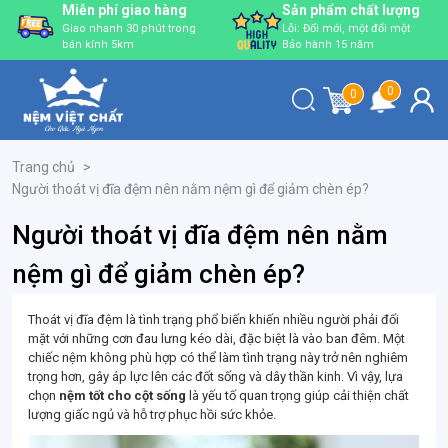
Sản phẩm chất lượng
Ưu đãi hấp dẫn
Lỗi: Đổi mới, một đổi một
Tặng quà từ 700K, 1.2
Bảo hành 15 năm
Triệu, 1.9 Triệu, 2.450
Triệu
0
0
Trang chủ
>
Người thoát vị đĩa đệm nên nằm nệm gì để giảm chèn ép?
Người thoát vị đĩa đệm nên nằm
nệm gì để giảm chèn ép?
Thoát vị đĩa đệm là tình trạng phổ biến khiến nhiều người phải đối
mặt với những cơn đau lưng kéo dài, đặc biệt là vào ban đêm. Một
chiếc nệm không phù hợp có thể làm tình trạng này trở nên nghiêm
trọng hơn, gây áp lực lên các đốt sống và dây thần kinh. Vì vậy, lựa
chọn
nệm tốt cho cột sống
là yếu tố quan trọng giúp cải thiện chất
lượng giấc ngủ và hỗ trợ phục hồi sức khỏe.