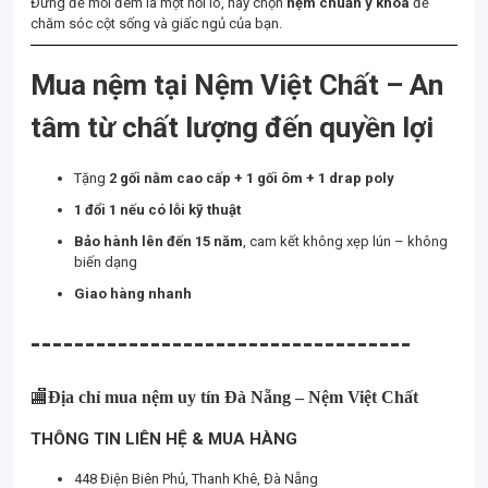
Đừng để mỗi đêm là một nỗi lo, hãy chọn
nệm chuẩn y khoa
để
chăm sóc cột sống và giấc ngủ của bạn.
Mua nệm tại Nệm Việt Chất – An
tâm từ chất lượng đến quyền lợi
Tặng
2 gối nằm cao cấp + 1 gối ôm + 1 drap poly
1 đổi 1 nếu có lỗi kỹ thuật
Bảo hành lên đến 15 năm
, cam kết không xẹp lún – không
biến dạng
Giao hàng nhanh
-----------------------------------
🏬
Địa chỉ mua nệm uy tín Đà Nẵng – Nệm Việt Chất
THÔNG TIN LIÊN HỆ & MUA HÀNG
448 Điện Biên Phủ, Thanh Khê, Đà Nẵng