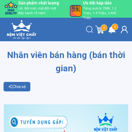
Sản phẩm chất lượng
Ưu đãi hấp dẫn
Lỗi: Đổi mới, một đổi một
Tặng quà từ 700K, 1.2
Bảo hành 15 năm
Triệu, 1.9 Triệu, 2.450
Triệu
0
0
Nhân viên bán hàng (bán thời
gian)
Chia sẻ