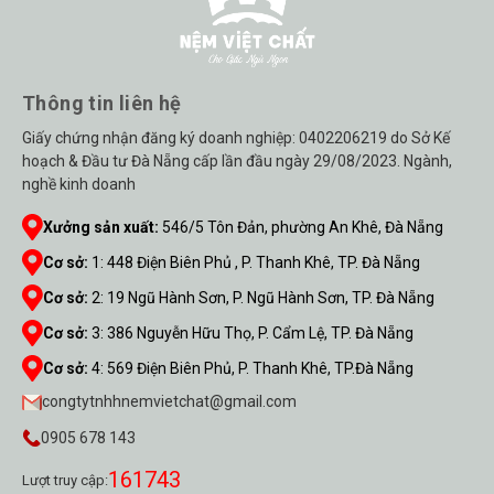
Thông tin liên hệ
Giấy chứng nhận đăng ký doanh nghiệp: 0402206219 do Sở Kế
hoạch & Đầu tư Đà Nẵng cấp lần đầu ngày 29/08/2023. Ngành,
nghề kinh doanh
Xưởng sản xuất:
546/5 Tôn Đản, phường An Khê, Đà Nẵng
Cơ sở:
1
:
448 Điện Biên Phủ , P. Thanh Khê, TP. Đà Nẵng
Cơ sở:
2
:
19 Ngũ Hành Sơn, P. Ngũ Hành Sơn, TP. Đà Nẵng
Cơ sở:
3
:
386 Nguyễn Hữu Thọ, P. Cẩm Lệ, TP. Đà Nẵng
Cơ sở:
4
:
569 Điện Biên Phủ, P. Thanh Khê, TP.Đà Nẵng
congtytnhhnemvietchat@gmail.com
0905 678 143
161743
Lượt truy cập: