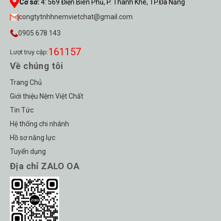
Cơ sở:
4
:
569 Điện Biên Phủ, P. Thanh Khê, TP.Đà Nẵng
congtytnhhnemvietchat@gmail.com
0905 678 143
161157
Lượt truy cập:
Về chúng tôi
Trang Chủ
Giới thiệu Nệm Việt Chất
Tin Tức
Hệ thống chi nhánh
Hồ sơ năng lực
Tuyển dụng
Địa chỉ ZALO OA