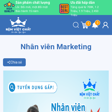
Sản phẩm chất lượng
Ưu đãi hấp dẫn
Lỗi: Đổi mới, một đổi một
Tặng quà từ 700K, 1.2
Bảo hành 15 năm
Triệu, 1.9 Triệu, 2.450
Triệu
0
0
Nhân viên Marketing
Chia sẻ