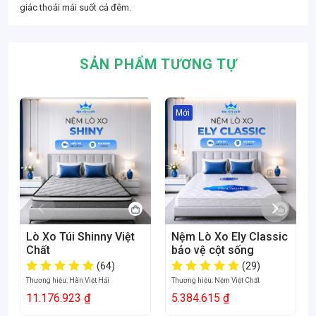
giác thoải mái suốt cả đêm.
SẢN PHẨM TƯƠNG TỰ
Mới
Lò Xo Túi Shinny Việt
Nệm Lò Xo Ely Classic
Chất
bảo vệ cột sống
(64)
(29)
Thương hiệu:
Hàn Việt Hải
Thương hiệu:
Nệm Việt Chất
11.176.923 ₫
5.384.615 ₫