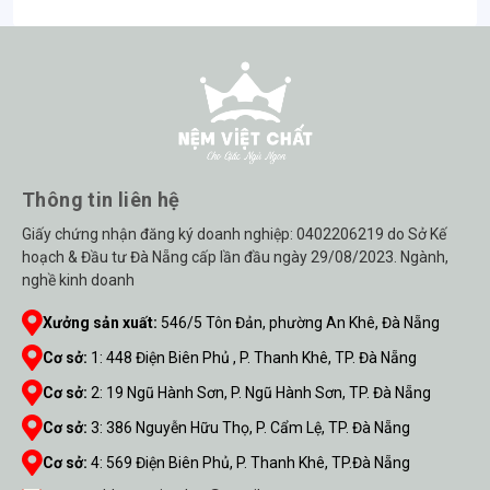
Thông tin liên hệ
Giấy chứng nhận đăng ký doanh nghiệp: 0402206219 do Sở Kế
hoạch & Đầu tư Đà Nẵng cấp lần đầu ngày 29/08/2023. Ngành,
nghề kinh doanh
Xưởng sản xuất:
546/5 Tôn Đản, phường An Khê, Đà Nẵng
Cơ sở:
1
:
448 Điện Biên Phủ , P. Thanh Khê, TP. Đà Nẵng
Cơ sở:
2
:
19 Ngũ Hành Sơn, P. Ngũ Hành Sơn, TP. Đà Nẵng
Cơ sở:
3
:
386 Nguyễn Hữu Thọ, P. Cẩm Lệ, TP. Đà Nẵng
Cơ sở:
4
:
569 Điện Biên Phủ, P. Thanh Khê, TP.Đà Nẵng