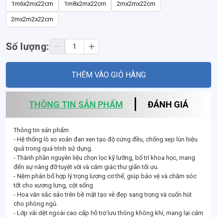
1m6x2mx22cm
1m8x2mx22cm
2mx2mx22cm
2mx2m2x22cm
Số lượng:
THÊM VÀO GIỎ HÀNG
THÔNG TIN SẢN PHẨM
ĐÁNH GIÁ
Thông tin sản phẩm
- Hệ thống lò xo xoắn đan xen tạo độ cứng đều, chống xẹp lún hiệu
quả trong quá trình sử dụng.
- Thành phần nguyên liệu chọn lọc kỹ lưỡng, bố trí khoa học, mang
đến sự nâng đỡ tuyệt vời và cảm giác thư giãn tối ưu.
- Nệm phân bổ hợp lý trọng lượng cơ thể, giúp bảo vệ và chăm sóc
tốt cho xương lưng, cột sống.
- Hoa văn sắc sảo trên bề mặt tạo vẻ đẹp sang trọng và cuốn hút
cho phòng ngủ.
- Lớp vải dệt ngoài cao cấp hỗ trợ lưu thông không khí, mang lại cảm