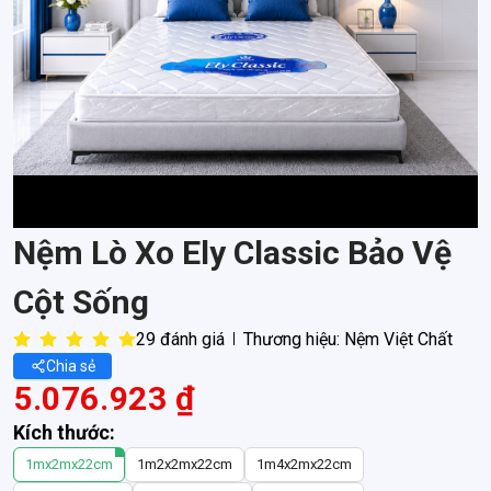
Nệm Lò Xo Ely Classic Bảo Vệ
Cột Sống
29 đánh giá
Thương hiệu:
Nệm Việt Chất
Chia sẻ
5.076.923 ₫
Kích thước:
1mx2mx22cm
1m2x2mx22cm
1m4x2mx22cm