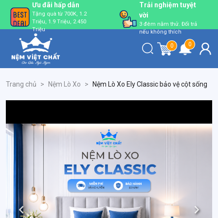
Ưu đãi hấp dẫn
Trải nghiệm tuyệt
Tặng quà từ 700K, 1.2
vời
Triệu, 1.9 Triệu, 2.450
3 đêm nằm thử. Đổi trả
Triệu
nếu không thích
0
0
Trang chủ
>
Nệm Lò Xo
>
Nệm Lò Xo Ely Classic bảo vệ cột sống